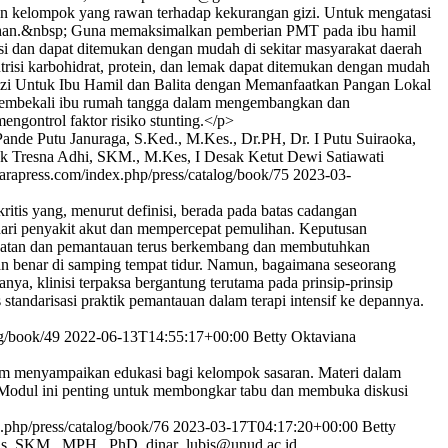
an kelompok yang rawan terhadap kekurangan gizi. Untuk mengatasi
ulihan.&nbsp; Guna memaksimalkan pemberian PMT pada ibu hamil
si dan dapat ditemukan dengan mudah di sekitar masyarakat daerah
risi karbohidrat, protein, dan lemak dapat ditemukan dengan mudah
izi Untuk Ibu Hamil dan Balita dengan Memanfaatkan Pangan Lokal
k membekali ibu rumah tangga dalam mengembangkan dan
ngontrol faktor risiko stunting.</p>
nde Putu Januraga, S.Ked., M.Kes., Dr.PH, Dr. I Putu Suiraoka,
k Tresna Adhi, SKM., M.Kes, I Desak Ketut Dewi Satiawati
arapress.com/index.php/press/catalog/book/75
2023-03-
ritis yang, menurut definisi, berada pada batas cadangan
dari penyakit akut dan mempercepat pemulihan. Keputusan
erawatan dan pemantauan terus berkembang dan membutuhkan
an benar di samping tempat tidur. Namun, bagaimana seseorang
nya, klinisi terpaksa bergantung terutama pada prinsip-prinsip
standarisasi praktik pemantauan dalam terapi intensif ke depannya.
og/book/49
2022-06-13T14:55:17+00:00
Betty Oktaviana
am menyampaikan edukasi bagi kelompok sasaran. Materi dalam
 Modul ini penting untuk membongkar tabu dan membuka diskusi
.php/press/catalog/book/76
2023-03-17T04:17:20+00:00
Betty
is, SKM., MPH., PhD.
dinar_lubis@unud.ac.id