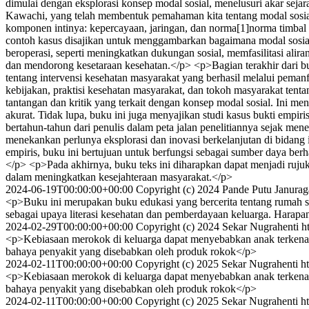
dimulai dengan eksplorasi konsep modal sosial, menelusuri akar seja
Kawachi, yang telah membentuk pemahaman kita tentang modal sosial
komponen intinya: kepercayaan, jaringan, dan norma[1]norma timbal 
contoh kasus disajikan untuk menggambarkan bagaimana modal sosial
beroperasi, seperti meningkatkan dukungan sosial, memfasilitasi alir
dan mendorong kesetaraan kesehatan.</p> <p>Bagian terakhir dari bu
tentang intervensi kesehatan masyarakat yang berhasil melalui peman
kebijakan, praktisi kesehatan masyarakat, dan tokoh masyarakat t
tantangan dan kritik yang terkait dengan konsep modal sosial. Ini men
akurat. Tidak lupa, buku ini juga menyajikan studi kasus bukti empi
bertahun-tahun dari penulis dalam peta jalan penelitiannya sejak mene
menekankan perlunya eksplorasi dan inovasi berkelanjutan di bida
empiris, buku ini bertujuan untuk berfungsi sebagai sumber daya be
</p> <p>Pada akhirnya, buku teks ini diharapkan dapat menjadi rujuk
dalam meningkatkan kesejahteraan masyarakat.</p>
2024-06-19T00:00:00+00:00
Copyright (c) 2024 Pande Putu Janurag
<p>Buku ini merupakan buku edukasi yang bercerita tentang rumah s
sebagai upaya literasi kesehatan dan pemberdayaan keluarga. Harap
2024-02-29T00:00:00+00:00
Copyright (c) 2024 Sekar Nugrahenti
h
<p>Kebiasaan merokok di keluarga dapat menyebabkan anak terkena s
bahaya penyakit yang disebabkan oleh produk rokok</p>
2024-02-11T00:00:00+00:00
Copyright (c) 2025 Sekar Nugrahenti
h
<p>Kebiasaan merokok di keluarga dapat menyebabkan anak terkena s
bahaya penyakit yang disebabkan oleh produk rokok</p>
2024-02-11T00:00:00+00:00
Copyright (c) 2025 Sekar Nugrahenti
h