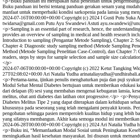
<p>Buku panduan ini merupakan hasil penelitian untuk pengembangan 
Buku panduan ini berisi tentang panduan gerakan senam yang mudah 
manfaat untuk memperbaiki kondisi sarkopenia pada lansia yang men
2024-07-16T00:00:00+00:00
Copyright (c) 2024 I Gusti Putu Suka 
twidarsa@gmail.com
Putu Ayu Swandewi Astuti
ayu.swandewi@unu
<p>Sampling is an essential part of research, hence, the understandin
provides an overview of sampling in medical and health research in
Introduction to sampling (Pengantar Metode Sampling), Chapter 2: S
Chapter 4: Diagnostic study sampling method (Metode Sampling Penel
Method (Metode Sampling Penelitian Case-Control), dan Chapter 7: C
readers, steps by steps for sample selection and sample size calculatio
</p>
2024-07-06T00:00:00+00:00
Copyright (c) 2022 Ketut Tangking Wi
27T02:08:02+00:00
Ari Natalia Yudha
arinataliayudha@undhirabali.a
<p>Pertama-tama, ijinkan penulis menghaturkan puja dan puji syuku
Modul Sehat Mental Diabetes bertujuan untuk memberikan edukasi kese
dari delapan (8) sesi yang membahas mengenai kebugaran lansia, kes
melitus, obat anti diabetes dan latihan otot progressive.</p> <p>Pe
Diabetes Melitus Tipe 2 yang dapat diterapkan dalam kehidupan seha
khususnya pada seseorang yang telah mengalami penyakit kronis. Pen
pengobatan sehingga pasien memperoleh kualitas hidup yang lebih b
yang sifatnya membangun. Akhir kata semoga modul ini memberikan
2024-06-28T00:00:00+00:00
Copyright (c) 2024 Ari Natalia Yudha
h
<p>Buku ini, “Memanfaatkan Modal Sosial untuk Peningkatan Keseh
meningkatkan hasil kesehatan masyarakat. Ini disusun untuk memandu 