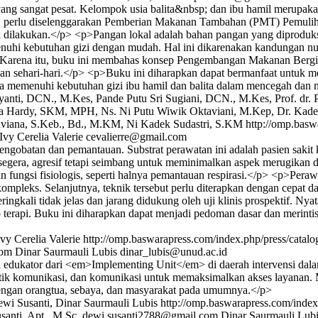
ng sangat pesat. Kelompok usia balita&nbsp; dan ibu hamil merupak
hamil, perlu diselenggarakan Pemberian Makanan Tambahan (PMT) Pem
uk dilakukan.</p> <p>Pangan lokal adalah bahan pangan yang diproduk
nuhi kebutuhan gizi dengan mudah. Hal ini dikarenakan kandungan nut
a. Karena itu, buku ini membahas konsep Pengembangan Makanan Berg
pan sehari-hari.</p> <p>Buku ini diharapkan dapat bermanfaat untu
 memenuhi kebutuhan gizi ibu hamil dan balita dalam mencegah dan me
ti, DCN., M.Kes, Pande Putu Sri Sugiani, DCN., M.Kes, Prof. dr. Pa
ama Hardy, SKM, MPH, Ns. Ni Putu Wiwik Oktaviani, M.Kep, Dr. Kade
viana, S.Keb., Bd., M.KM, Ni Kadek Sudastri, S.KM
http://omp.basw
Ivy Cerelia Valerie
cevalierre@gmail.com
pengobatan dan pemantauan. Substrat perawatan ini adalah pasien sakit k
segera, agresif tetapi seimbang untuk meminimalkan aspek merugikan 
ran fungsi fisiologis, seperti halnya pemantauan respirasi.</p> <p>P
pleks. Selanjutnya, teknik tersebut perlu diterapkan dengan cepat d
ali tidak jelas dan jarang didukung oleh uji klinis prospektif. Nyata
terapi. Buku ini diharapkan dapat menjadi pedoman dasar dan merintis 
vy Cerelia Valerie
http://omp.baswarapress.com/index.php/press/catal
com
Dinar Saurmauli Lubis
dinar_lubis@unud.ac.id
edukator dari <em>Implementing Unit</em> di daerah intervensi dal
ktik komunikasi, dan komunikasi untuk memaksimalkan akses layanan.
 dengan orangtua, sebaya, dan masyarakat pada umumnya.</p>
ewi Susanti, Dinar Saurmauli Lubis
http://omp.baswarapress.com/index
anti, Apt., M.Sc.
dewi.susanti2788@gmail.com
Dinar Saurmauli Lub