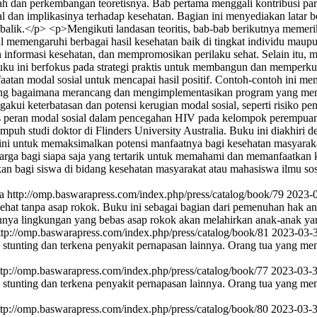
rah dan perkembangan teoretisnya. Bab pertama menggali kontribusi par
 dan implikasinya terhadap kesehatan. Bagian ini menyediakan latar 
balik.</p> <p>Mengikuti landasan teoritis, bab-bab berikutnya memeri
 memengaruhi berbagai hasil kesehatan baik di tingkat individu mau
an informasi kesehatan, dan mempromosikan perilaku sehat. Selain itu,
ku ini berfokus pada strategi praktis untuk membangun dan memperkuat
faatan modal sosial untuk mencapai hasil positif. Contoh-contoh ini m
entang bagaimana merancang dan mengimplementasikan program yang me
gakui keterbatasan dan potensi kerugian modal sosial, seperti risiko p
ris peran modal sosial dalam pencegahan HIV pada kelompok perempuan p
mpuh studi doktor di Flinders University Australia. Buku ini diakhiri 
ng ini untuk memaksimalkan potensi manfaatnya bagi kesehatan masyar
rharga bagi siapa saja yang tertarik untuk memahami dan memanfaatkan
an bagi siswa di bidang kesehatan masyarakat atau mahasiswa ilmu sos
a
http://omp.baswarapress.com/index.php/press/catalog/book/79
2023-
ehat tanpa asap rokok. Buku ini sebagai bagian dari pemenuhan hak an
annya lingkungan yang bebas asap rokok akan melahirkan anak-anak y
ttp://omp.baswarapress.com/index.php/press/catalog/book/81
2023-03-
tunting dan terkena penyakit pernapasan lainnya. Orang tua yang men
ttp://omp.baswarapress.com/index.php/press/catalog/book/77
2023-03-
tunting dan terkena penyakit pernapasan lainnya. Orang tua yang men
ttp://omp.baswarapress.com/index.php/press/catalog/book/80
2023-03-