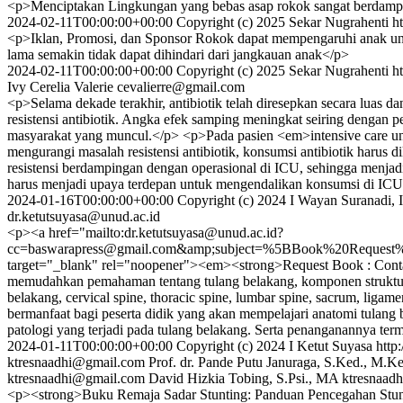
<p>Menciptakan Lingkungan yang bebas asap rokok sangat berdampak
2024-02-11T00:00:00+00:00
Copyright (c) 2025 Sekar Nugrahenti
h
<p>Iklan, Promosi, dan Sponsor Rokok dapat mempengaruhi anak unt
lama semakin tidak dapat dihindari dari jangkauan anak</p>
2024-02-11T00:00:00+00:00
Copyright (c) 2025 Sekar Nugrahenti
h
Ivy Cerelia Valerie
cevalierre@gmail.com
<p>Selama dekade terakhir, antibiotik telah diresepkan secara luas d
resistensi antibiotik. Angka efek samping meningkat seiring dengan p
masyarakat yang muncul.</p> <p>Pada pasien <em>intensive care unit<
mengurangi masalah resistensi antibiotik, konsumsi antibiotik harus d
resistensi berdampingan dengan operasional di ICU, sehingga menjad
harus menjadi upaya terdepan untuk mengendalikan konsumsi di ICU
2024-01-16T00:00:00+00:00
Copyright (c) 2024 I Wayan Suranadi, I
dr.ketutsuyasa@unud.ac.id
<p><a href="mailto:dr.ketutsuyasa@unud.ac.id?
cc=baswarapress@gmail.com&amp;subject=%5BBook%20Requ
target="_blank" rel="noopener"><em><strong>Request Book : Contac
memudahkan pemahaman tentang tulang belakang, komponen strukturny
belakang, cervical spine, thoracic spine, lumbar spine, sacrum, liga
bermanfaat bagi peserta didik yang akan mempelajari anatomi tulang 
patologi yang terjadi pada tulang belakang. Serta penanganannya ter
2024-01-11T00:00:00+00:00
Copyright (c) 2024 I Ketut Suyasa
http
ktresnaadhi@gmail.com
Prof. dr. Pande Putu Januraga, S.Ked., M.K
ktresnaadhi@gmail.com
David Hizkia Tobing, S.Psi., MA
ktresnaad
<p><strong>Buku Remaja Sadar Stunting: Panduan Pencegahan Stunt