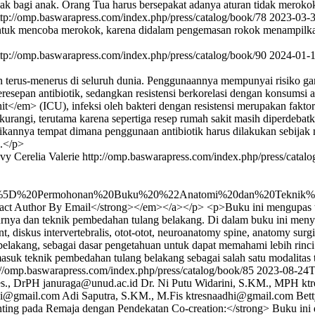
 bagi anak. Orang Tua harus bersepakat adanya aturan tidak meroko
ttp://omp.baswarapress.com/index.php/press/catalog/book/78
2023-03-
uk mencoba merokok, karena didalam pengemasan rokok menampilkan se
ttp://omp.baswarapress.com/index.php/press/catalog/book/90
2024-01-
an terus-menerus di seluruh dunia. Penggunaannya mempunyai risiko ganda
eresepan antibiotik, sedangkan resistensi berkorelasi dengan konsumsi 
/em> (ICU), infeksi oleh bakteri dengan resistensi merupakan faktor 
ikurangi, terutama karena sepertiga resep rumah sakit masih diperdebat
ikannya tempat dimana penggunaan antibiotik harus dilakukan sebijak
.</p>
vy Cerelia Valerie
http://omp.baswarapress.com/index.php/press/catal
est%5D%20Permohonan%20Buku%20%22Anatomi%20dan%20Teknik
t Author By Email</strong></em></a></p> <p>Buku ini mengupas tent
a dan teknik pembedahan tulang belakang. Di dalam buku ini menyajik
ment, diskus intervertebralis, otot-otot, neuroanatomy spine, anatomy 
belakang, sebagai dasar pengetahuan untuk dapat memahami lebih rinci 
masuk teknik pembedahan tulang belakang sebagai salah satu modalitas t
://omp.baswarapress.com/index.php/press/catalog/book/85
2023-08-24T
es., DrPH
januraga@unud.ac.id
Dr. Ni Putu Widarini, S.KM., MPH
kt
hi@gmail.com
Adi Saputra, S.KM., M.Fis
ktresnaadhi@gmail.com
Bet
ing pada Remaja dengan Pendekatan Co-creation:</strong> Buku ini 