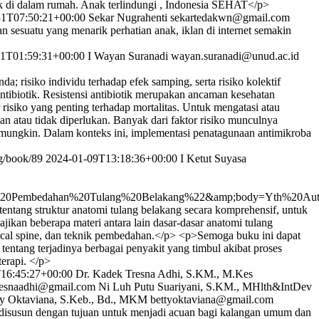
k di dalam rumah. Anak terlindungi , Indonesia SEHAT</p>
31T07:50:21+00:00
Sekar Nugrahenti
sekartedakwn@gmail.com
suatu yang menarik perhatian anak, iklan di internet semakin
11T01:59:31+00:00
I Wayan Suranadi
wayan.suranadi@unud.ac.id
; risiko individu terhadap efek samping, serta risiko kolektif
antibiotik. Resistensi antibiotik merupakan ancaman kesehatan
risiko yang penting terhadap mortalitas. Untuk mengatasi atau
kan atau tidak diperlukan. Banyak dari faktor risiko munculnya
 mungkin. Dalam konteks ini, implementasi penatagunaan antimikroba
og/book/89
2024-01-09T13:18:36+00:00
I Ketut Suyasa
%20Pembedahan%20Tulang%20Belakang%22&amp;body=Yth%20Au
ang struktur anatomi tulang belakang secara komprehensif, untuk
an beberapa materi antara lain dasar-dasar anatomi tulang
surgical spine, dan teknik pembedahan.</p> <p>Semoga buku ini dapat
tentang terjadinya berbagai penyakit yang timbul akibat proses
erapi. </p>
16:45:27+00:00
Dr. Kadek Tresna Adhi, S.KM., M.Kes
resnaadhi@gmail.com
Ni Luh Putu Suariyani, S.KM., MHlth&IntDev
ty Oktaviana, S.Keb., Bd., MKM
bettyoktaviana@gmail.com
disusun dengan tujuan untuk menjadi acuan bagi kalangan umum dan