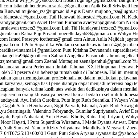
dik Abadi
why_sc@yahoo.co.id
Rosidi
bgn.bgs@gmail.com
Bangun N
il.com
Istianah
hendrawan.satriaa@gmail.com
Apik Budi Sriwigati
hen
ta Ruswati
mujiono_rsa@ugm.ac.id
Agus Dama
mujiono_rsa@ugm.ac
ia
bianestesi@gmail.com
Tuti Herawati
bianestesi@gmail.com
Ni Kade
bryandy@gmail.com
Avief Destian Purnama
aviefyan@gmail.com
Ni Ka
Kurniawan
trexers3@gmail.com
Luh Titi Handayani
trexers3@gmail.c
gmail.com
Ratna Puji Priyanti
noerelhidayah89@gmail.com
Wahyu Hi
.com
Ismed Prasetyo
icethemz@gmail.com
Ainun Aulia Majidah
jagat
gmail.com
I Putu Supardika Wiratama
supardikawiratama14@gmail.c
pardikawiratama14@gmail.com
Putu Krishna Devananda
supardikawi
aniangelica96@gmail.com
Sahrani Angelica Kusumah
sahraniangelic
krsjmenur@gmail.com
Zaenal Muttaqien
zaenalpenthul@gmail.com
Yu
s kelancaran acara Pertemuan Ilmiah Tahunan XXI Himpunan Perawat
oleh 33 peserta dari beberapa rumah sakit di Indonesia. Hal ini menu
han guna meningkatkan profesionalisme dalam melakukan pelayanan k
an karyanya, semoga hasil penelitiannya dapat menjadi referensi bag
gucapkan banyak terima kasih atas waktu dan dedikasinya dalam menil
 bagi semua orang khususnya perawat kamar bedah di seluruh Indonesi
Handayani, Ayu Indah Carolina, Putu Inge Ruth Suantika, I Wayan Win
agah Satria Hendrawan, Sigit Paryadi, Istianah, Apik Budi Sriwigati,
Ayu Suarningsih, Valentino Febryandy, Gumilar Supriyansah, Avief De
yah, Pepin Nahariani, Anja Hesnia Kholis, Ratna Puji Priyanti, Wah
Noor Hayati, I Putu Supardika Wiratama, I Made Dyanta Anwar, Dimas
, Asih Sumarsi, Yanuar Rizky Adiyatama, Maulidiyah Megasari, Zaenal
7-04T07:25:13+00:00
I Gusti Putu Suka Aryana
aryanasuka@yahoo.