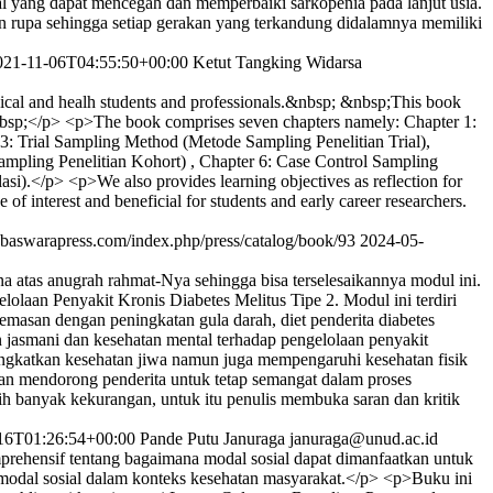
l yang dapat mencegah dan memperbaiki sarkopenia pada lanjut usia.
 rupa sehingga setiap gerakan yang terkandung didalamnya memiliki
021-11-06T04:55:50+00:00
Ketut Tangking Widarsa
medical and healh students and professionals.&nbsp; &nbsp;This book
&nbsp;</p> <p>The book comprises seven chapters namely: Chapter 1:
3: Trial Sampling Method (Metode Sampling Penelitian Trial),
mpling Penelitian Kohort) , Chapter 6: Case Control Sampling
).</p> <p>We also provides learning objectives as reflection for
of interest and beneficial for students and early career researchers.
.baswarapress.com/index.php/press/catalog/book/93
2024-05-
atas anugrah rahmat-Nya sehingga bisa terselesaikannya modul ini.
olaan Penyakit Kronis Diabetes Melitus Tipe 2. Modul ini terdiri
masan dengan peningkatan gula darah, diet penderita diabetes
n jasmani dan kesehatan mental terhadap pengelolaan penyakit
ningkatkan kesehatan jiwa namun juga mempengaruhi kesehatan fisik
kan mendorong penderita untuk tetap semangat dalam proses
h banyak kekurangan, untuk itu penulis membuka saran dan kritik
16T01:26:54+00:00
Pande Putu Januraga
januraga@unud.ac.id
ehensif tentang bagaimana modal sosial dapat dimanfaatkan untuk
s modal sosial dalam konteks kesehatan masyarakat.</p> <p>Buku ini