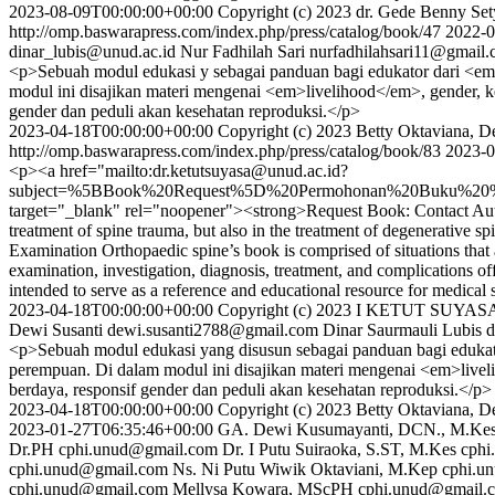
2023-08-09T00:00:00+00:00
Copyright (c) 2023 dr. Gede Benny Set
http://omp.baswarapress.com/index.php/press/catalog/book/47
2022-0
dinar_lubis@unud.ac.id
Nur Fadhilah Sari
nurfadhilahsari11@gmail
<p>Sebuah modul edukasi y sebagai panduan bagi edukator dari <e
modul ini disajikan materi mengenai <em>livelihood</em>, gender, k
gender dan peduli akan kesehatan reproduksi.</p>
2023-04-18T00:00:00+00:00
Copyright (c) 2023 Betty Oktaviana, 
http://omp.baswarapress.com/index.php/press/catalog/book/83
2023-0
<p><a href="mailto:dr.ketutsuyasa@unud.ac.id?
subject=%5BBook%20Request%5D%20Permohonan%20Buku%20%22
target="_blank" rel="noopener"><strong>Request Book: Contact Author
treatment of spine trauma, but also in the treatment of degenerative sp
Examination Orthopaedic spine’s book is comprised of situations that ar
examination, investigation, diagnosis, treatment, and complications o
intended to serve as a reference and educational resource for medical 
2023-04-18T00:00:00+00:00
Copyright (c) 2023 I KETUT SUYAS
Dewi Susanti
dewi.susanti2788@gmail.com
Dinar Saurmauli Lubis
d
<p>Sebuah modul edukasi yang disusun sebagai panduan bagi edukat
perempuan. Di dalam modul ini disajikan materi mengenai <em>livel
berdaya, responsif gender dan peduli akan kesehatan reproduksi.</p>
2023-04-18T00:00:00+00:00
Copyright (c) 2023 Betty Oktaviana, D
2023-01-27T06:35:46+00:00
GA. Dewi Kusumayanti, DCN., M.Ke
Dr.PH
cphi.unud@gmail.com
Dr. I Putu Suiraoka, S.ST, M.Kes
cphi
cphi.unud@gmail.com
Ns. Ni Putu Wiwik Oktaviani, M.Kep
cphi.u
cphi.unud@gmail.com
Mellysa Kowara, MScPH
cphi.unud@gmail.