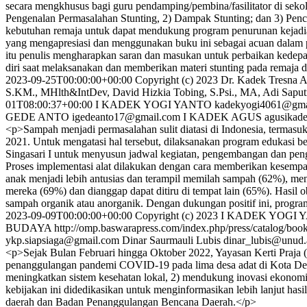
secara mengkhusus bagi guru pendamping/pembina/fasilitator di seko
Pengenalan Permasalahan Stunting, 2) Dampak Stunting; dan 3) Penc
kebutuhan remaja untuk dapat mendukung program penurunan kejadian
yang mengapresiasi dan menggunakan buku ini sebagai acuan dalam 
itu penulis mengharapkan saran dan masukan untuk perbaikan kedepan
diri saat melaksanakan dan memberikan materi stunting pada remaja 
2023-09-25T00:00:00+00:00
Copyright (c) 2023 Dr. Kadek Tresna A
S.KM., MHlth&IntDev, David Hizkia Tobing, S.Psi., MA, Adi Saput
01T08:00:37+00:00
I KADEK YOGI YANTO
kadekyogi4061@gma
GEDE ANTO
igedeanto17@gmail.com
I KADEK AGUS
agusikad
<p>Sampah menjadi permasalahan sulit diatasi di Indonesia, termasu
2021. Untuk mengatasi hal tersebut, dilaksanakan program edukas
Singasari I untuk menyusun jadwal kegiatan, pengembangan dan pe
Proses implementasi alat dilakukan dengan cara memberikan kesemp
anak menjadi lebih antusias dan terampil memilah sampah (62%), m
mereka (69%) dan dianggap dapat ditiru di tempat lain (65%). Hasi
sampah organik atau anorganik. Dengan dukungan positif ini, prog
2023-09-09T00:00:00+00:00
Copyright (c) 2023 I KADEK Y
BUDAYA
http://omp.baswarapress.com/index.php/press/catalog/boo
ykp.siapsiaga@gmail.com
Dinar Saurmauli Lubis
dinar_lubis@unud.
<p>Sejak Bulan Februari hingga Oktober 2022, Yayasan Kerti Praja
penanggulangan pandemi COVID-19 pada lima desa adat di Kota Den
meningkatkan sistem kesehatan lokal, 2) mendukung inovasi ekonomi
kebijakan ini didedikasikan untuk menginformasikan lebih lanjut hasi
daerah dan Badan Penanggulangan Bencana Daerah.</p>