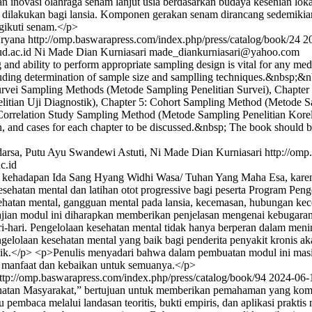
inovasi olahraga senam lanjut usia berdasarkan budaya kesenian loka
dilakukan bagi lansia. Komponen gerakan senam dirancang sedemikian
gikuti senam.</p>
Aryana
http://omp.baswarapress.com/index.php/press/catalog/book/24
2
d.ac.id
Ni Made Dian Kurniasari
made_diankurniasari@yahoo.com
g and ability to perform appropriate sampling design is vital for any 
cluding determination of sample size and samplling techniques.&nbsp;
urvei Sampling Methods (Metode Sampling Penelitian Survei), Chapter 
itian Uji Diagnostik), Chapter 5: Cohort Sampling Method (Metode Sa
orrelation Study Sampling Method (Metode Sampling Penelitian Korelasi
n, and cases for each chapter to be discussed.&nbsp; The book should be 
darsa, Putu Ayu Swandewi Astuti, Ni Made Dian Kurniasari
http://omp
c.id
r kehadapan Ida Sang Hyang Widhi Wasa/ Tuhan Yang Maha Esa, karena 
hatan mental dan latihan otot progressive bagi peserta Program Pengel
ehatan mental, gangguan mental pada lansia, kecemasan, hubungan kece
nyajian modul ini diharapkan memberikan penjelasan mengenai kebugara
ri-hari. Pengelolaan kesehatan mental tidak hanya berperan dalam me
gelolaan kesehatan mental yang baik bagi penderita penyakit kronis a
aik.</p> <p>Penulis menyadari bahwa dalam pembuatan modul ini masi
 manfaat dan kebaikan untuk semuanya.</p>
ttp://omp.baswarapress.com/index.php/press/catalog/book/94
2024-06-
atan Masyarakat,” bertujuan untuk memberikan pemahaman yang kompr
pembaca melalui landasan teoritis, bukti empiris, dan aplikasi prakti