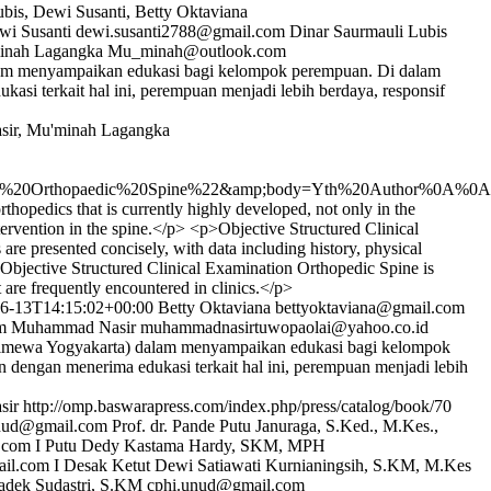
bis, Dewi Susanti, Betty Oktaviana
wi Susanti
dewi.susanti2788@gmail.com
Dinar Saurmauli Lubis
inah Lagangka
Mu_minah@outlook.com
alam menyampaikan edukasi bagi kelompok perempuan. Di dalam
si terkait hal ini, perempuan menjadi lebih berdaya, responsif
asir, Mu'minah Lagangka
)%20Orthopaedic%20Spine%22&amp;body=Yth%20Author%0A%0AS
pedics that is currently highly developed, not only in the
ntervention in the spine.</p> <p>Objective Structured Clinical
 are presented concisely, with data including history, physical
e Objective Structured Clinical Examination Orthopedic Spine is
 are frequently encountered in clinics.</p>
6-13T14:15:02+00:00
Betty Oktaviana
bettyoktaviana@gmail.com
m
Muhammad Nasir
muhammadnasirtuwopaolai@yahoo.co.id
stimewa Yogyakarta) dalam menyampaikan edukasi bagi kelompok
dengan menerima edukasi terkait hal ini, perempuan menjadi lebih
sir
http://omp.baswarapress.com/index.php/press/catalog/book/70
nud@gmail.com
Prof. dr. Pande Putu Januraga, S.Ked., M.Kes.,
.com
I Putu Dedy Kastama Hardy, SKM, MPH
il.com
I Desak Ketut Dewi Satiawati Kurnianingsih, S.KM, M.Kes
adek Sudastri, S.KM
cphi.unud@gmail.com