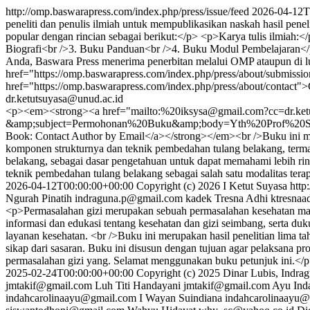
http://omp.baswarapress.com/index.php/press/issue/feed
2026-04-12T
peneliti dan penulis ilmiah untuk mempublikasikan naskah hasil penel
popular dengan rincian sebagai berikut:</p> <p>Karya tulis ilmiah
Biografi<br />3. Buku Panduan<br />4. Buku Modul Pembelajaran</p
Anda, Baswara Press menerima penerbitan melalui OMP ataupun di lua
href="https://omp.baswarapress.com/index.php/press/about/submissi
href="https://omp.baswarapress.com/index.php/press/about/contact"
dr.ketutsuyasa@unud.ac.id
<p><em><strong><a href="mailto:%20iksysa@gmail.com?cc=dr.ket
&amp;subject=Permohonan%20Buku&amp;body=Yth%20Prof%20
Book: Contact Author by Email</a></strong></em><br />Buku ini me
komponen strukturnya dan teknik pembedahan tulang belakang, termas
belakang, sebagai dasar pengetahuan untuk dapat memahami lebih rinc
teknik pembedahan tulang belakang sebagai salah satu modalitas ter
2026-04-12T00:00:00+00:00
Copyright (c) 2026 I Ketut Suyasa
http
Ngurah Pinatih
indraguna.p@gmail.com
kadek Tresna Adhi
ktresnaa
<p>Permasalahan gizi merupakan sebuah permasalahan kesehatan masy
informasi dan edukasi tentang kesehatan dan gizi seimbang, serta d
layanan kesehatan. <br />Buku ini merupakan hasil penelitian lima t
sikap dari sasaran. Buku ini disusun dengan tujuan agar pelaksana pr
permasalahan gizi yang. Selamat menggunakan buku petunjuk ini.</
2025-02-24T00:00:00+00:00
Copyright (c) 2025 Dinar Lubis, Indra
jmtakif@gmail.com
Luh Titi Handayani
jmtakif@gmail.com
Ayu Ind
indahcarolinaayu@gmail.com
I Wayan Suindiana
indahcarolinaayu