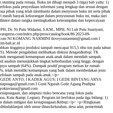
unting pada remaja. Buku ini dibagi menjadi 3 (tiga) bab yaitu: 1)
erfokus pada penyediaan informasi yang lengkap dan sesuai dengan
mua pihak yang telah membantu dalam menyusun buku ini serta pihak
ri masih banyak kekurangan dalam penyusunan buku ini, maka dari
ilitator dalam rangka meningkatkan keterampilan dan kepercayaan
DrPH, Dr. Ni Putu Widarini, S.KM., MPH, Ni Luh Putu Suariyani,
warapress.com/index.php/press/catalog/book/86
2023-09-
.com
NI KOMANG NARMINI
iloveyounarmini@gmail.com
I
m-bali.ac.id
babkan tingginya produksi sampah mencapai 915,5 ribu ton pada tahun
TS). Metode pengabdian melibatkan diskusi dengan&nbsp; TK
i untuk mengamati kemampuan anak-anak dalam memilah sampah.
analisis menunjukkan tingkat keberhasilan yang tinggi, dengan
ingnya sampah (64%). Dampak positif program meluas ke rumah
100%, telah memiliki kemampuan yang baik dalam membedakan jenis
gelolaan sampah pada anak-anak.</p>
 I GEDE ANTO, I KADEK AGUS; I GEDE BINTANG ARYA
siapsiaga@gmail.com
I Gusti Ngurah Gede Agung Pradipta
tyoktaviana@gmail.com
iapsiagaan, dan adaptasi risiko bencana yang fokus pada
, Kuta &amp; Legian). Program ini berfokus pada tiga bidang: 1)
an dalam mitigasi dan kesiapsiagaan.&nbsp;</p> <p>Ringkasan
itindaklanjuti oleh unsur dinas/kelurahan, desa adat, pemerintah