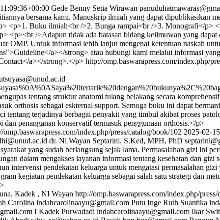
11:09:36+00:00
Gede Benny Setia Wirawan
panuduhatmawaras@gmai
itiannya bersama kami. Manuskrip ilmiah yang dapat dipublikasikan mela
:</p> <p>1. Buku ilmiah<br />2. Bunga rampai<br />3. Monografi</p> 
> <p><br />Adapun tidak ada batasan bidang keilmuwan yang dapat d
r OMP. Untuk informasi lebih lanjut mengenai ketentuan naskah untuk
ons">Guideline</a></strong> atau hubungi kami melalui informasi yan
>Contact</a></strong>.</p>
http://omp.baswarapress.com/index.php/pre
utsuyasa@unud.ac.id
Suyasa%0A%0ASaya%20tertarik%20dengan%20bukunya%2C%20bag
ngupas tentang struktur anatomi tulang belakang secara komprehens
uk orthosis sebagai eskternal support. Semoga buku ini dapat bermanfa
i tentang terjadinya berbagai penyakit yang timbul akibat proses pato
api dan penanganan konservatif termasuk penggunaan orthosis.</p>
://omp.baswarapress.com/index.php/press/catalog/book/102
2025-02-15
dhi@unud.ac.id
dr. Ni Wayan Septarini, S.Ked, MPH, PhD
septarini@
arakat yang sudah berlangsung sejak lama. Permasalahan gizi ini per
ukungan dalam mengakses layanan informasi tentang kesehatan dan giz
ahun intervensi pendekatan keluarga untuk mengatasi permasalahan gizi
ogram kegiatan pendekatan keluarga sebagai salah satu strategi dan met
p>
guna, Kadek , NI Wayan
http://omp.baswarapress.com/index.php/press/
ah Carolina
indahcarolinaayu@gmail.com
Putu Inge Ruth Suantika
ind
@gmail.com
I Kadek Purwadadi
indahcarolinaayu@gmail.com
Ikar Swi