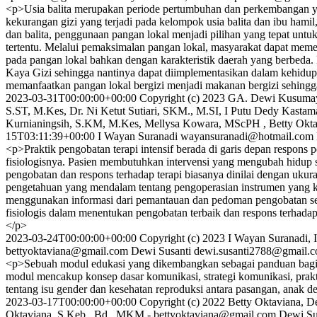
<p>Usia balita merupakan periode pertumbuhan dan perkembangan ya
kekurangan gizi yang terjadi pada kelompok usia balita dan ibu 
dan balita, penggunaan pangan lokal menjadi pilihan yang tepat unt
tertentu. Melalui pemaksimalan pangan lokal, masyarakat dapat meme
pada pangan lokal bahkan dengan karakteristik daerah yang berbed
Kaya Gizi sehingga nantinya dapat diimplementasikan dalam kehidu
memanfaatkan pangan lokal bergizi menjadi makanan bergizi sehingga
2023-03-31T00:00:00+00:00
Copyright (c) 2023 GA. Dewi Kusumayan
S.ST, M.Kes, Dr. Ni Ketut Sutiari, SKM., M.SI, I Putu Dedy Kast
Kurnianingsih, S.KM, M.Kes, Mellysa Kowara, MScPH , Betty Okta
15T03:11:39+00:00
I Wayan Suranadi
wayansuranadi@hotmail.com
<p>Praktik pengobatan terapi intensif berada di garis depan respons 
fisiologisnya. Pasien membutuhkan intervensi yang mengubah hidup 
pengobatan dan respons terhadap terapi biasanya dinilai dengan uku
pengetahuan yang mendalam tentang pengoperasian instrumen yang kom
menggunakan informasi dari pemantauan dan pedoman pengobatan seringk
fisiologis dalam menentukan pengobatan terbaik dan respons terhadap 
</p>
2023-03-24T00:00:00+00:00
Copyright (c) 2023 I Wayan Suranadi, I
bettyoktaviana@gmail.com
Dewi Susanti
dewi.susanti2788@gmail.
<p>Sebuah modul edukasi yang dikembangkan sebagai panduan bagi 
modul mencakup konsep dasar komunikasi, strategi komunikasi, pra
tentang isu gender dan kesehatan reproduksi antara pasangan, anak
2023-03-17T00:00:00+00:00
Copyright (c) 2022 Betty Oktaviana, D
Oktaviana, S.Keb., Bd., MKM -
bettyoktaviana@gmail.com
Dewi Sus