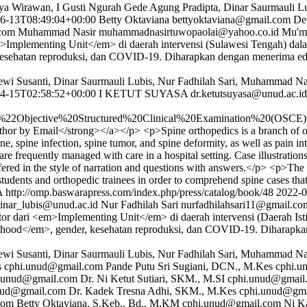
ya Wirawan, I Gusti Ngurah Gede Agung Pradipta, Dinar Saurmauli Lu
6-13T08:49:04+00:00
Betty Oktaviana
bettyoktaviana@gmail.com
De
.com
Muhammad Nasir
muhammadnasirtuwopaolai@yahoo.co.id
Mu'm
m>Implementing Unit</em> di daerah intervensi (Sulawesi Tengah) d
esehatan reproduksi, dan COVID-19. Diharapkan dengan menerima eduka
Dewi Susanti, Dinar Saurmauli Lubis, Nur Fadhilah Sari, Muhammad N
4-15T02:58:52+00:00
I KETUT SUYASA
dr.ketutsuyasa@unud.ac.id
Objective%20Structured%20Clinical%20Examination%20(OSCE
 by Email</strong></a></p> <p>Spine orthopedics is a branch of ortho
ine, spine infection, spine tumor, and spine deformity, as well as pain i
e frequently managed with care in a hospital setting. Case illustrations
ffered in the style of narration and questions with answers.</p> <p>Th
students and orthopedic trainees in order to comprehend spine cases that
A
http://omp.baswarapress.com/index.php/press/catalog/book/48
2022-0
inar_lubis@unud.ac.id
Nur Fadhilah Sari
nurfadhilahsari11@gmail.co
or dari <em>Implementing Unit</em> di daerah intervensi (Daerah I
ihood</em>, gender, kesehatan reproduksi, dan COVID-19. Diharapkan 
ewi Susanti, Dinar Saurmauli Lubis, Nur Fadhilah Sari, Muhammad Na
s
cphi.unud@gmail.com
Pande Putu Sri Sugiani, DCN., M.Kes
cphi.u
.unud@gmail.com
Dr. Ni Ketut Sutiari, SKM., M.SI
cphi.unud@gmail
nud@gmail.com
Dr. Kadek Tresna Adhi, SKM., M.Kes
cphi.unud@gma
com
Betty Oktaviana, S.Keb., Bd., M.KM
cphi.unud@gmail.com
Ni K