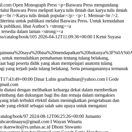
l.com
Open Monograph Press
<p>Baswara Press mengundang
lui Baswara Press meliputi karya tulis ilmiah dan karya tulis ilmiah
<p><br />Karya tulis ilmiah popular:</p> <p>1. Memoar<br />2.
iterima untuk publikasi melalui Baswara Press. Untuk kemudahan
 publikasi, lihat Author’s <strong><a
g tersedia dalam laman <strong><a
ss/catalog/book/105
2026-04-12T11:09:36+00:00
I Ketut Suyasa
aimana%20saya%20bisa%20mendapatkan%20bukunya%3F%0A%0ATe
if, untuk memudahkan pemahaman tentang tulang belakang,
at bagi peserta didik yang akan mempelajari anatomi tulang
logi yang terjadi pada tulang belakang. Serta penanganannya termasuk
T17:43:49+00:00
Dinar Lubis
goarhudinar@yahoo.com
I Gede
gmail.com
lu diatasi dengan melibatkan keluarga dekat dalam memberikan
i seimbang dan dukungan bagi ibu dan remaja dalam mengakses
 yang telah terbukti efektif dalam meningkatkan pengetahuan dan
ode yang efektif sebagai salah satu upaya untuk mengatasi
catalog/book/97
2024-08-12T06:25:26+00:00
Jumanto
ahcarolinaayu@gmail.com
I Wayan Winarta
to
ikarswito@rs.unhas.ac.id
Dhoni Siswanto