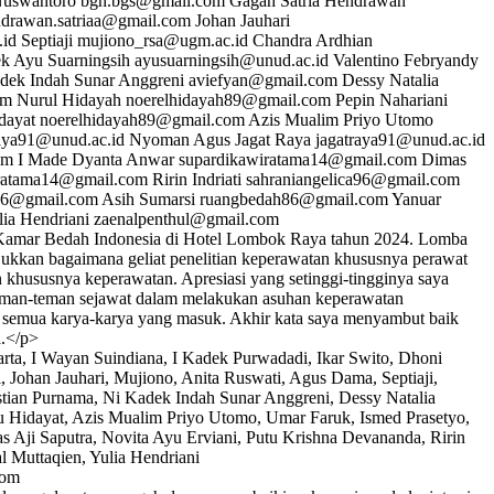
uswantoro
bgn.bgs@gmail.com
Gagah Satria Hendrawan
drawan.satriaa@gmail.com
Johan Jauhari
.id
Septiaji
mujiono_rsa@ugm.ac.id
Chandra Ardhian
k Ayu Suarningsih
ayusuarningsih@unud.ac.id
Valentino Febryandy
dek Indah Sunar Anggreni
aviefyan@gmail.com
Dessy Natalia
om
Nurul Hidayah
noerelhidayah89@gmail.com
Pepin Nahariani
dayat
noerelhidayah89@gmail.com
Azis Mualim Priyo Utomo
raya91@unud.ac.id
Nyoman Agus Jagat Raya
jagatraya91@unud.ac.id
om
I Made Dyanta Anwar
supardikawiratama14@gmail.com
Dimas
ratama14@gmail.com
Ririn Indriati
sahraniangelica96@gmail.com
a96@gmail.com
Asih Sumarsi
ruangbedah86@gmail.com
Yanuar
lia Hendriani
zaenalpenthul@gmail.com
 Kamar Bedah Indonesia di Hotel Lombok Raya tahun 2024. Lomba
njukkan bagaimana geliat penelitian keperawatan khususnya perawat
hususnya keperawatan. Apresiasi yang setinggi-tingginya saya
i teman-teman sejawat dalam melakukan asuhan keperawatan
ai semua karya-karya yang masuk. Akhir kata saya menyambut baik
a.</p>
arta, I Wayan Suindiana, I Kadek Purwadadi, Ikar Swito, Dhoni
 Johan Jauhari, Mujiono, Anita Ruswati, Agus Dama, Septiaji,
stian Purnama, Ni Kadek Indah Sunar Anggreni, Dessy Natalia
yu Hidayat, Azis Mualim Priyo Utomo, Umar Faruk, Ismed Prasetyo,
 Aji Saputra, Novita Ayu Erviani, Putu Krishna Devananda, Ririn
 Muttaqien, Yulia Hendriani
com