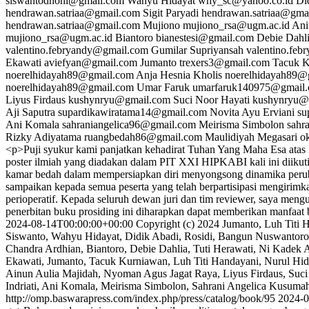
siswantodhoni@gmail.com
Wahyu Hidayat
why_sc@yahoo.co.id
Di
hendrawan.satriaa@gmail.com
Sigit Paryadi
hendrawan.satriaa@gma
hendrawan.satriaa@gmail.com
Mujiono
mujiono_rsa@ugm.ac.id
Ani
mujiono_rsa@ugm.ac.id
Biantoro
bianestesi@gmail.com
Debie Dahl
valentino.febryandy@gmail.com
Gumilar Supriyansah
valentino.fe
Ekawati
aviefyan@gmail.com
Jumanto
trexers3@gmail.com
Tacuk 
noerelhidayah89@gmail.com
Anja Hesnia Kholis
noerelhidayah89@
noerelhidayah89@gmail.com
Umar Faruk
umarfaruk140975@gmail
Liyus Firdaus
kushynryu@gmail.com
Suci Noor Hayati
kushynryu@
Aji Saputra
supardikawiratama14@gmail.com
Novita Ayu Erviani
su
Ani Komala
sahraniangelica96@gmail.com
Meirisma Simbolon
sahr
Rizky Adiyatama
ruangbedah86@gmail.com
Maulidiyah Megasari
o
<p>Puji syukur kami panjatkan kehadirat Tuhan Yang Maha Esa ata
poster ilmiah yang diadakan dalam PIT XXI HIPKABI kali ini diikuti 
kamar bedah dalam mempersiapkan diri menyongsong dinamika peruba
sampaikan kepada semua peserta yang telah berpartisipasi mengirimk
perioperatif. Kepada seluruh dewan juri dan tim reviewer, saya men
penerbitan buku prosiding ini diharapkan dapat memberikan manfaat
2024-08-14T00:00:00+00:00
Copyright (c) 2024 Jumanto, Luh Titi 
Siswanto, Wahyu Hidayat, Didik Abadi, Rosidi, Bangun Nuswantoro, G
Chandra Ardhian, Biantoro, Debie Dahlia, Tuti Herawati, Ni Kadek 
Ekawati, Jumanto, Tacuk Kurniawan, Luh Titi Handayani, Nurul Hida
Ainun Aulia Majidah, Nyoman Agus Jagat Raya, Liyus Firdaus, Suci 
Indriati, Ani Komala, Meirisma Simbolon, Sahrani Angelica Kusumah
http://omp.baswarapress.com/index.php/press/catalog/book/95
2024-0