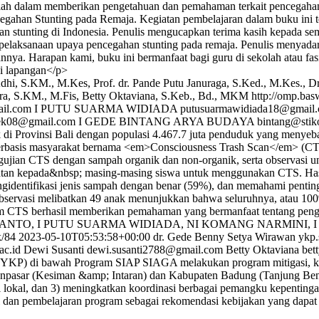
lah dalam memberikan pengetahuan dan pemahaman terkait pencegahan st
egahan Stunting pada Remaja. Kegiatan pembelajaran dalam buku ini t
 stunting di Indonesia. Penulis mengucapkan terima kasih kepada se
pelaksanaan upaya pencegahan stunting pada remaja. Penulis menyada
nya. Harapan kami, buku ini bermanfaat bagi guru di sekolah atau fas
di lapangan</p>
dhi, S.KM., M.Kes, Prof. dr. Pande Putu Januraga, S.Ked., M.Kes., 
ra, S.KM., M.Fis, Betty Oktaviana, S.Keb., Bd., MKM
http://omp.bas
il.com
I PUTU SUARMA WIDIADA
putusuarmawidiada18@gmail
ek08@gmail.com
I GEDE BINTANG ARYA BUDAYA
bintang@stiko
k di Provinsi Bali dengan populasi 4.467.7 juta penduduk yang menye
i berbasis masyarakat bernama <em>Consciousness Trash Scan</em> (C
ngujian CTS dengan sampah organik dan non-organik, serta observas
atan kepada&nbsp; masing-masing siswa untuk menggunakan CTS. Hasil 
engidentifikasi jenis sampah dengan benar (59%), dan memahami pent
l observasi melibatkan 49 anak menunjukkan bahwa seluruhnya, atau 
ram CTS berhasil memberikan pemahaman yang bermanfaat tentang pen
OGI YANTO, I PUTU SUARMA WIDIADA, NI KOMANG NARMINI,
k/84
2023-05-10T05:53:58+00:00
dr. Gede Benny Setya Wirawan
ykp.
ac.id
Dewi Susanti
dewi.susanti2788@gmail.com
Betty Oktaviana
bet
 (YKP) di bawah Program SIAP SIAGA melakukan program mitigasi, kes
pasar (Kesiman &amp; Intaran) dan Kabupaten Badung (Tanjung Benoa
 lokal, dan 3) meningkatkan koordinasi berbagai pemangku kepenting
l dan pembelajaran program sebagai rekomendasi kebijakan yang dapat d