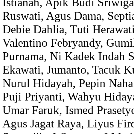
Istianah, Apik Budi Sriwiga
Ruswati, Agus Dama, Septia
Debie Dahlia, Tuti Herawat
Valentino Febryandy, Gumil
Purnama, Ni Kadek Indah S
Ekawati, Jumanto, Tacuk K
Nurul Hidayah, Pepin Nahar
Puji Priyanti, Wahyu Hiday
Umar Faruk, Ismed Prasety
Agus Jagat Raya, Liyus Fird