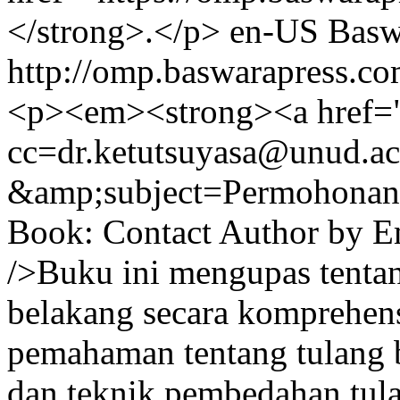
</strong>.</p>
en-US
Basw
http://omp.baswarapress.co
<p><em><strong><a href=
cc=dr.ketutsuyasa@unud.ac
&amp;subject=Permohon
Book: Contact Author by 
/>Buku ini mengupas tentan
belakang secara komprehen
pemahaman tentang tulang 
dan teknik pembedahan tula