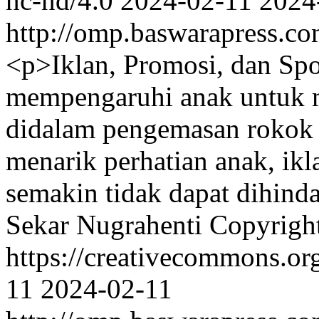
nc-nd/4.0
2024-02-11
2024
http://omp.baswarapress.co
<p>Iklan, Promosi, dan Sp
mempengaruhi anak untuk 
didalam pengemasan rokok
menarik perhatian anak, ikl
semakin tidak dapat dihind
Sekar Nugrahenti
Copyright
https://creativecommons.or
11
2024-02-11