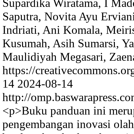
Supardika Wiratama, I Mad
Saputra, Novita Ayu Ervian
Indriati, Ani Komala, Meir
Kusumah, Asih Sumarsi, Ya
Maulidiyah Megasari, Zaena
https://creativecommons.or
14
2024-08-14
http://omp.baswarapress.co
<p>Buku panduan ini merupa
pengembangan inovasi olahr