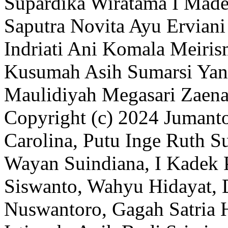
Supardika Wiratama
I Mad
Saputra
Novita Ayu Erviani
Indriati
Ani Komala
Meiris
Kusumah
Asih Sumarsi
Yan
Maulidiyah Megasari
Zaena
Copyright (c) 2024 Jumanto
Carolina, Putu Inge Ruth Su
Wayan Suindiana, I Kadek 
Siswanto, Wahyu Hidayat, 
Nuswantoro, Gagah Satria H