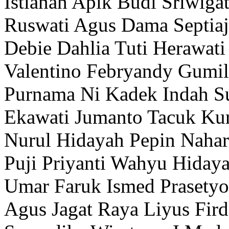
Istianah
Apik Budi Sriwigat
Ruswati
Agus Dama
Septiaj
Debie Dahlia
Tuti Herawati
Valentino Febryandy
Gumil
Purnama
Ni Kadek Indah S
Ekawati
Jumanto
Tacuk Ku
Nurul Hidayah
Pepin Nahar
Puji Priyanti
Wahyu Hidaya
Umar Faruk
Ismed Prasetyo
Agus Jagat Raya
Liyus Fir