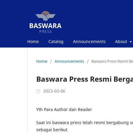
Home
Catalog
Announcements
About
Home
/
Announcements
/
Baswara Press Resmi B
Baswara Press Resmi Berg
2023-03-06
Yth Para Author dan Reader
Saat ini baswara press telah resmi bergabung
sebagai berikut