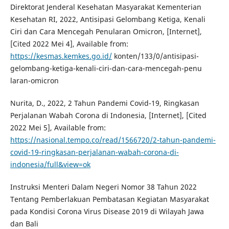
Direktorat Jenderal Kesehatan Masyarakat Kementerian
Kesehatan RI, 2022, Antisipasi Gelombang Ketiga, Kenali
Ciri dan Cara Mencegah Penularan Omicron, [Internet],
[Cited 2022 Mei 4], Available from:
https://kesmas.kemkes.go.id/
konten/133/0/antisipasi-
gelombang-ketiga-kenali-ciri-dan-cara-mencegah-penu
laran-omicron
Nurita, D., 2022, 2 Tahun Pandemi Covid-19, Ringkasan
Perjalanan Wabah Corona di Indonesia, [Internet], [Cited
2022 Mei 5], Available from:
https://nasional.tempo.co/read/1566720/2-tahun-pandemi-
covid-19-ringkasan-perjalanan-wabah-corona-di-
indonesia/full&view=ok
Instruksi Menteri Dalam Negeri Nomor 38 Tahun 2022
Tentang Pemberlakuan Pembatasan Kegiatan Masyarakat
pada Kondisi Corona Virus Disease 2019 di Wilayah Jawa
dan Bali