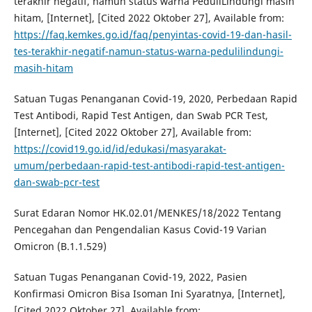
terakhir negatif, namun status warna PeduliLindungi masih
hitam, [Internet], [Cited 2022 Oktober 27], Available from:
https://faq.kemkes.go.id/faq/penyintas-covid-19-dan-hasil-
tes-terakhir-negatif-namun-status-warna-pedulilindungi-
masih-hitam
Satuan Tugas Penanganan Covid-19, 2020, Perbedaan Rapid
Test Antibodi, Rapid Test Antigen, dan Swab PCR Test,
[Internet], [Cited 2022 Oktober 27], Available from:
https://covid19.go.id/id/edukasi/masyarakat-
umum/perbedaan-rapid-test-antibodi-rapid-test-antigen-
dan-swab-pcr-test
Surat Edaran Nomor HK.02.01/MENKES/18/2022 Tentang
Pencegahan dan Pengendalian Kasus Covid-19 Varian
Omicron (B.1.1.529)
Satuan Tugas Penanganan Covid-19, 2022, Pasien
Konfirmasi Omicron Bisa Isoman Ini Syaratnya, [Internet],
[Cited 2022 Oktober 27], Available from: